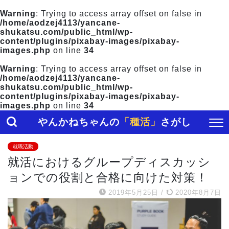
Warning
: Trying to access array offset on false in
/home/aodzej4113/yancane-
shukatsu.com/public_html/wp-
content/plugins/pixabay-images/pixabay-
images.php
on line
34
Warning
: Trying to access array offset on false in
/home/aodzej4113/yancane-
shukatsu.com/public_html/wp-
content/plugins/pixabay-images/pixabay-
images.php
on line
34
やんかねちゃんの
「種活」
さがし
就職活動
就活におけるグループディスカッシ
ョンでの役割と合格に向けた対策！
2019年5月25日
/
2020年8月7日