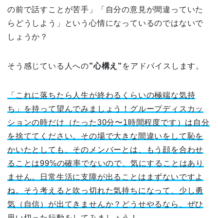
の前で話すことが苦手」「自分の意見が間違っていた
らどうしよう」という心情になっているのではないで
しょうか？
そう感じている人への
”心構え”
をアドバイスします。
「これに落ちたら人生が終わるくらいの極端な気持
ち」を持って望んでみましょう！グループディスカッ
ションの時だけ（たった30分〜1時間程度です）は自分
を捨ててください。その場で大きな間違いをして恥を
かいたとしても、そのメンバーとは、もう顔を合わせ
ることは99%の確率でないので、気にすることはあり
ません。日常生活に支障が出ることはまずないですよ
ね。そう考えると吹っ切れた気持ちになって、少し勇
気（自信）が出てきませんか？どうせやるなら、ぜひ
思い切った行動をしてみましょう！