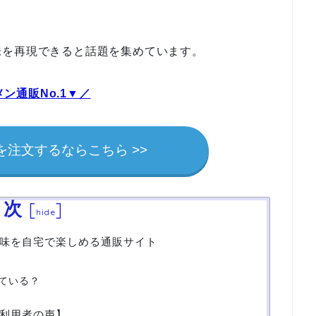
味を再現できると話題を集めています。
ン通販No.1▼／
注文するならこちら >>
目次
[
]
hide
味を自宅で楽しめる通販サイト
ている？
利用者の声】