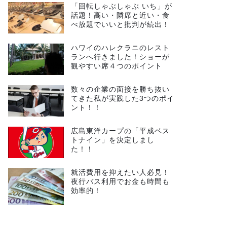
「回転しゃぶしゃぶ いち」が
話題！高い・隣席と近い・食
べ放題でいいと批判が続出！
ハワイのハレクラニのレスト
ランへ行きました！ショーが
観やすい席４つのポイント
数々の企業の面接を勝ち抜い
てきた私が実践した3つのポイ
ント！！
広島東洋カープの「平成ベス
トナイン」を決定しまし
た！！
就活費用を抑えたい人必見！
夜行バス利用でお金も時間も
効率的！