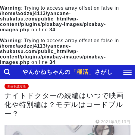
Warning
: Trying to access array offset on false in
/home/aodzej4113/yancane-
shukatsu.com/public_html/wp-
content/plugins/pixabay-images/pixabay-
images.php
on line
34
Warning
: Trying to access array offset on false in
/home/aodzej4113/yancane-
shukatsu.com/public_html/wp-
content/plugins/pixabay-images/pixabay-
images.php
on line
34
やんかねちゃんの
「種活」
さがし
動画視聴方法
ナイトドクターの続編はいつで映画
化や特別編は？モデルはコードブル
ー？
2021年9月13日