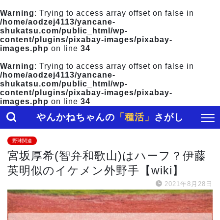
Warning
: Trying to access array offset on false in
/home/aodzej4113/yancane-
shukatsu.com/public_html/wp-
content/plugins/pixabay-images/pixabay-
images.php
on line
34
Warning
: Trying to access array offset on false in
/home/aodzej4113/yancane-
shukatsu.com/public_html/wp-
content/plugins/pixabay-images/pixabay-
images.php
on line
34
やんかねちゃんの
「種活」
さがし
野球関連
宮坂厚希(智弁和歌山)はハーフ？伊藤
英明似のイケメン外野手【wiki】
2021年8月28日