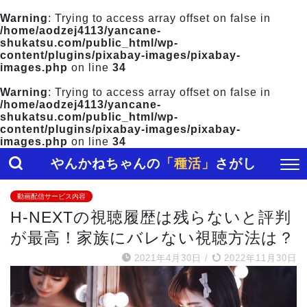
Warning
: Trying to access array offset on false in
/home/aodzej4113/yancane-
shukatsu.com/public_html/wp-
content/plugins/pixabay-images/pixabay-
images.php
on line
34
Warning
: Trying to access array offset on false in
/home/aodzej4113/yancane-
shukatsu.com/public_html/wp-
content/plugins/pixabay-images/pixabay-
images.php
on line
34
やんかねちゃんの
「種活」
さがし
動画配信サービス内容
H-NEXTの視聴履歴は残らないと評判
が最高！家族にバレない視聴方法は？
2021年4月30日
/
2022年11月30日