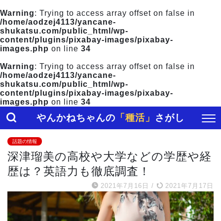
Warning
: Trying to access array offset on false in
/home/aodzej4113/yancane-
shukatsu.com/public_html/wp-
content/plugins/pixabay-images/pixabay-
images.php
on line
34
Warning
: Trying to access array offset on false in
/home/aodzej4113/yancane-
shukatsu.com/public_html/wp-
content/plugins/pixabay-images/pixabay-
images.php
on line
34
やんかねちゃんの
「種活」
さがし
話題の情報
深津瑠美の高校や大学などの学歴や経
歴は？英語力も徹底調査！
2021年7月16日
/
2021年7月17日