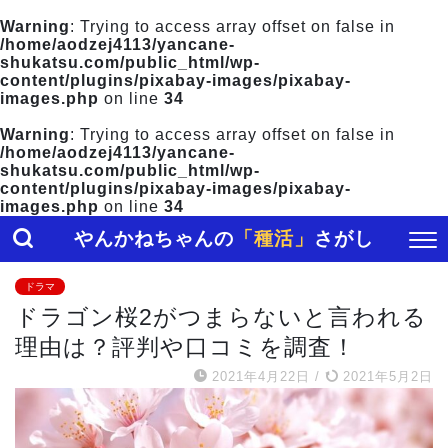
Warning
: Trying to access array offset on false in
/home/aodzej4113/yancane-
shukatsu.com/public_html/wp-
content/plugins/pixabay-images/pixabay-
images.php
on line
34
Warning
: Trying to access array offset on false in
/home/aodzej4113/yancane-
shukatsu.com/public_html/wp-
content/plugins/pixabay-images/pixabay-
images.php
on line
34
やんかねちゃんの
「種活」
さがし
ドラマ
ドラゴン桜2がつまらないと言われる
理由は？評判や口コミを調査！
2021年4月22日
/
2021年5月2日