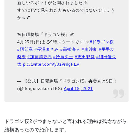
新しいスポットが公開されました🎶
すでにTVで見られた方もいるのではないでしょう
か☺💕
🌸日曜劇場『ドラゴン桜』🌸
4月25日(日)よる9時スタートです‼️✨
#ドラゴン桜
#阿部寛
#長澤まさみ
#髙橋海人
#南沙良
#平手友
梨奈
#加藤清史郎
#鈴鹿央士
#志田彩良
#細田佳央
太
pic.twitter.com/y0zVrdgFEv
— 【公式】日曜劇場『ドラゴン桜』🐲🌸あと5日！
(@dragonzakuraTBS)
April 19, 2021
ドラゴン桜2がつまらないと言われる理由は残念ながら
結構あったので紹介します。