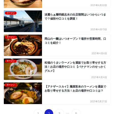
2021年6月22日
ラーメン
淡麗らぁ麺明鏡志水の出店期間はいつからいつま
で？値段や口コミを調査！
2021年4月13日
ラーメン
岡山の一蘭はいつオープン？場所や営業時間、口
コミを紹介！
2021年4月6日
ラーメン
松福のうまいラーメンを通販でお取り寄せする方
法！お店の場所や口コミ【バナナマンのせっかく
グルメ】
2021年4月4日
ラーメン
【アナザースカイ】麺屋彩未のラーメンを通販で
お取り寄せする方法！お店の場所や口コミは？
2021年3月27日
...
1
2
3
5