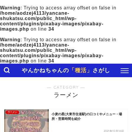
Warning
: Trying to access array offset on false in
/home/aodzej4113/yancane-
shukatsu.com/public_html/wp-
content/plugins/pixabay-images/pixabay-
images.php
on line
34
Warning
: Trying to access array offset on false in
/home/aodzej4113/yancane-
shukatsu.com/public_html/wp-
content/plugins/pixabay-images/pixabay-
images.php
on line
34
やんかねちゃんの
「種活」
さがし
― CATEGORY ―
ラーメン
ラーメン
小麦の星(大東市住道駅)の口コミやメニュー・場
所・営業時間を紹介
2021年10月16日