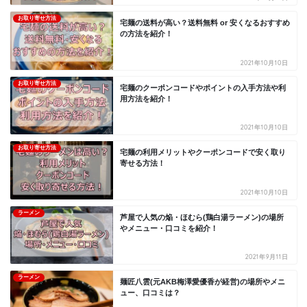
お取り寄せ方法
宅麺の送料が高い？送料無料 or 安くなるおすすめ
の方法を紹介！
2021年10月10日
お取り寄せ方法
宅麺のクーポンコードやポイントの入手方法や利
用方法を紹介！
2021年10月10日
お取り寄せ方法
宅麺の利用メリットやクーポンコードで安く取り
寄せる方法！
2021年10月10日
ラーメン
芦屋で人気の焔・ほむら(鶏白湯ラーメン)の場所
やメニュー・口コミを紹介！
2021年9月11日
ラーメン
麺匠八雲(元AKB梅澤愛優香が経営)の場所やメニ
ュー、口コミは？