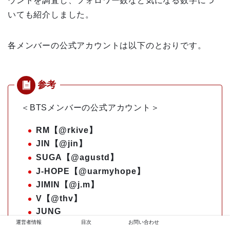
ウントを調査し、フォロワー数など気になる数字につ
いても紹介しました。
各メンバーの公式アカウントは以下のとおりです。
＜BTSメンバーの公式アカウント＞
RM【@rkive】
JIN【@jin】
SUGA【@agustd】
J-HOPE【@uarmyhope】
JIMIN【@j.m】
V【@thv】
JUNG
KOOK【@abcdefghi_lmnopqrstuvwxyz
運営者情報
目次
お問い合わせ