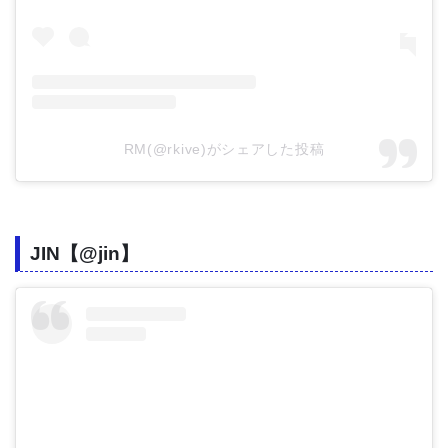
RM(@rkive)がシェアした投稿
JIN【@jin】