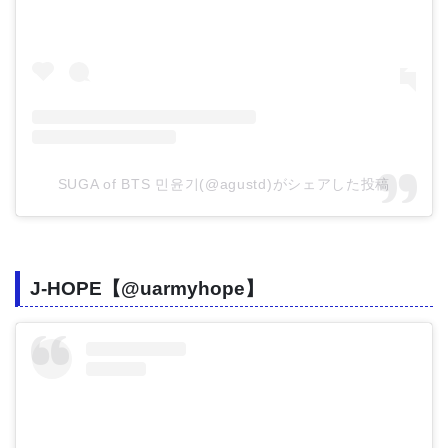
SUGA of BTS 민윤기(@agustd)がシェアした投稿
J-HOPE【@uarmyhope】