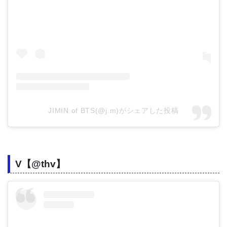
JIMIN of BTS(@j.m)がシェアした投稿
V【@thv】