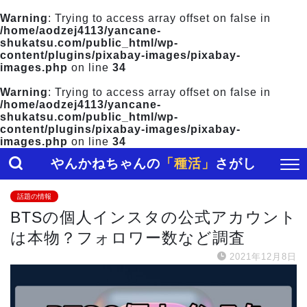
Warning
: Trying to access array offset on false in
/home/aodzej4113/yancane-
shukatsu.com/public_html/wp-
content/plugins/pixabay-images/pixabay-
images.php
on line
34
Warning
: Trying to access array offset on false in
/home/aodzej4113/yancane-
shukatsu.com/public_html/wp-
content/plugins/pixabay-images/pixabay-
images.php
on line
34
やんかねちゃんの
「種活」
さがし
話題の情報
BTSの個人インスタの公式アカウント
は本物？フォロワー数など調査
2021年12月8日