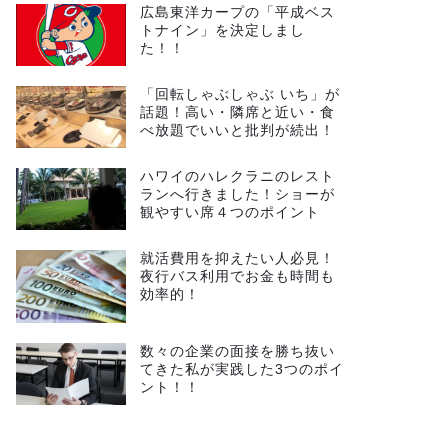
広島東洋カープの「平成ベス
トナイン」を決定しまし
た！！
「回転しゃぶしゃぶ いち」が
話題！高い・隣席と近い・食
べ放題でいいと批判が続出！
ハワイのハレクラニのレスト
ランへ行きました！ショーが
観やすい席４つのポイント
就活費用を抑えたい人必見！
夜行バス利用でお金も時間も
効率的！
数々の企業の面接を勝ち抜い
てきた私が実践した3つのポイ
ント！！