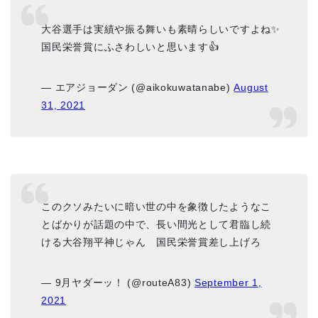
大谷選手は実績や振る舞いも素晴らしいですよね✨
国民栄誉賞にふさわしいと思います👍
— エアジョーダン (@aikokuwatanabe)
August
31, 2021
このクソみたいに暗い世の中を象徴したようなこ
とばかりが話題の中で、長い間光として君臨し続
ける大谷翔平神じゃん 国民栄誉賞差し上げろ
— 9月ヤダーッ！ (@routeA83)
September 1,
2021