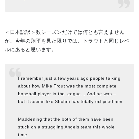
＜日本語訳＞数シーズンだけでは何とも言えません
が、今年の翔平を見た限りでは、トラウトと同じレベ
ルにあると思います。
I remember just a few years ago people talking
about how Mike Trout was the most complete
baseball player in the league… And he was –
but it seems like Shohei has totally eclipsed him
Maddening that the both of them have been
stuck on a struggling Angels team this whole
time