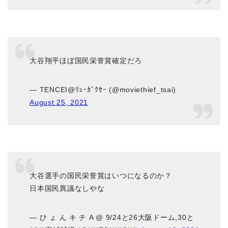
大谷翔平ほぼ国民栄誉賞確定だろ
— TENCEI@ﾘｭｰｶﾞｸｾｰ (@moviethief_tsai)
August 25, 2021
大谷選手の国民栄誉賞はいつになるのか？
日本国民異議なしやな
— ひ ょ ん キ チ A @ 9/24と26大阪ドーム,30と