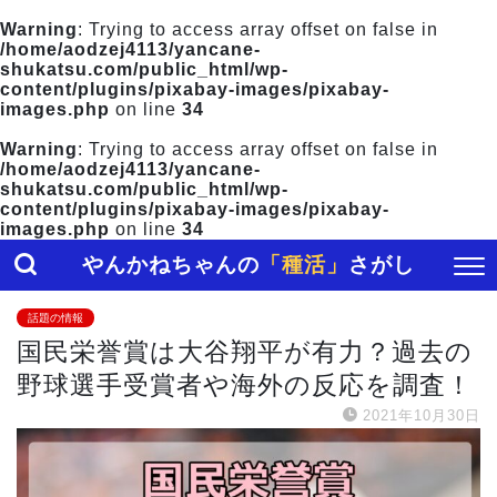
Warning
: Trying to access array offset on false in
/home/aodzej4113/yancane-
shukatsu.com/public_html/wp-
content/plugins/pixabay-images/pixabay-
images.php
on line
34
Warning
: Trying to access array offset on false in
/home/aodzej4113/yancane-
shukatsu.com/public_html/wp-
content/plugins/pixabay-images/pixabay-
images.php
on line
34
やんかねちゃんの
「種活」
さがし
話題の情報
国民栄誉賞は大谷翔平が有力？過去の
野球選手受賞者や海外の反応を調査！
2021年10月30日