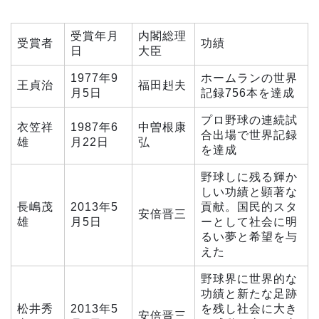
受賞年月
内閣総理
受賞者
功績
日
大臣
1977年9
ホームランの世界
王貞治
福田赳夫
月5日
記録756本を達成
プロ野球の連続試
衣笠祥
1987年6
中曽根康
合出場で世界記録
雄
月22日
弘
を達成
野球しに残る輝か
しい功績と顕著な
長嶋茂
2013年5
貢献。国民的スタ
安倍晋三
雄
月5日
ーとして社会に明
るい夢と希望を与
えた
野球界に世界的な
功績と新たな足跡
松井秀
2013年5
を残し社会に大き
安倍晋三