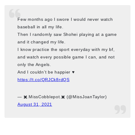
Few months ago I swore I would never watch
baseball in all my life.
Then I randomly saw Shohei playing at a game
and it changed my life.
I know practice the sport everyday with my bf,
and watch every possible game I can, and not
only the Angels.
And I couldn’t be happier ♥️
https://t.co/QRJCk8rdQS
— ✖️.MissCobblepot.✖️ (@MissJoanTaylor)
August 31, 2021