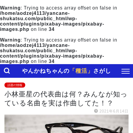
Warning
: Trying to access array offset on false in
/home/aodzej4113/yancane-
shukatsu.com/public_html/wp-
content/plugins/pixabay-images/pixabay-
images.php
on line
34
Warning
: Trying to access array offset on false in
/home/aodzej4113/yancane-
shukatsu.com/public_html/wp-
content/plugins/pixabay-images/pixabay-
images.php
on line
34
やんかねちゃんの
「種活」
さがし
話題の情報
小林亜星の代表曲は何？みんなが知っ
ている名曲を実は作曲してた！？
2021年6月14日